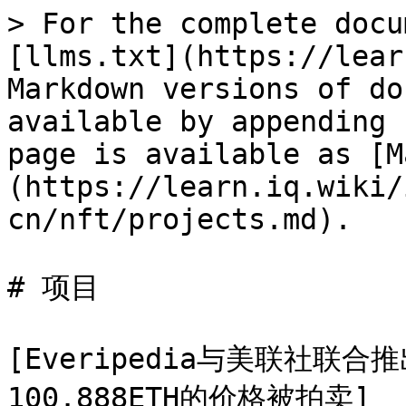
> For the complete docu
[llms.txt](https://lear
Markdown versions of do
available by appending 
page is available as [M
(https://learn.iq.wiki/
cn/nft/projects.md).

# 项目

[Everipedia与美联社联
100.888ETH的价格被拍卖]