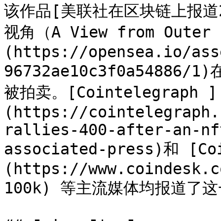
该作品[美联社在区块链上报道
视角（A View from Outer 
(https://opensea.io/ass
96732ae10c3f0a54886/1
被拍卖。[Cointelegraph ]
(https://cointelegraph.
rallies-400-after-an-nf
associated-press)和 [Co
(https://www.coindesk.c
100k) 等主流媒体均报道了